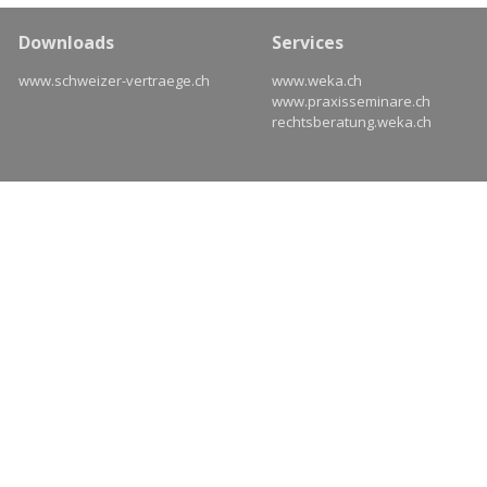
Downloads
Services
www.schweizer-vertraege.ch
www.weka.ch
www.praxisseminare.ch
rechtsberatung.weka.ch