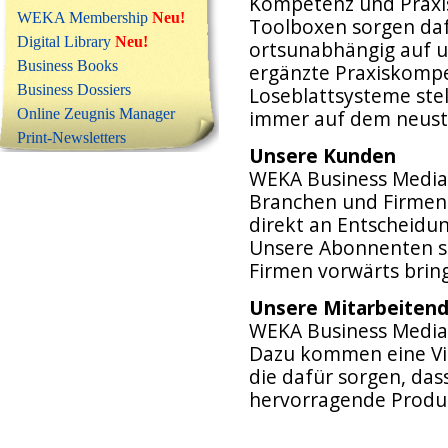
Kompetenz und Praxis
WEKA Membership
Neu!
Toolboxen sorgen daf
Digital Library
Neu!
ortsunabhängig auf u
Business Books
ergänzte Praxiskompe
Business Dossiers
Loseblattsysteme stell
Online Zeugnis Manager
immer auf dem neuste
Print-Newsletters
Unsere Kunden
WEKA Business Media 
Branchen und Firmeng
direkt an Entscheidun
Unsere Abonnenten s
Firmen vorwärts brin
Unsere Mitarbeiten
WEKA Business Media 
Dazu kommen eine Vie
die dafür sorgen, da
hervorragende Produk