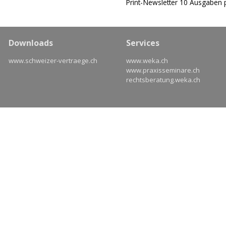
Print-Newsletter 10 Ausgaben 
Downloads
Services
www.schweizer-vertraege.ch
www.weka.ch
www.praxisseminare.ch
rechtsberatung.weka.ch