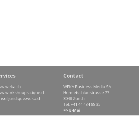
ervices
Contact
w.weka.ch
WEKA Business Media SA
w.workshoppratique.ch
Hermetschloostrasse 77
nseiljuridique.weka.ch
8048 Zurich
Tel. +41 44 434 88 35
=> E-Mail