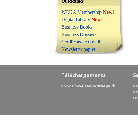
Quicklinks
WEKA Membership
New!
Digital Library
New!
Business Books
Business Dossiers
Certificats de travail
Newsletter papier
Téléchargements
S
www.schweizer-vertraege.ch
ww
ww
co